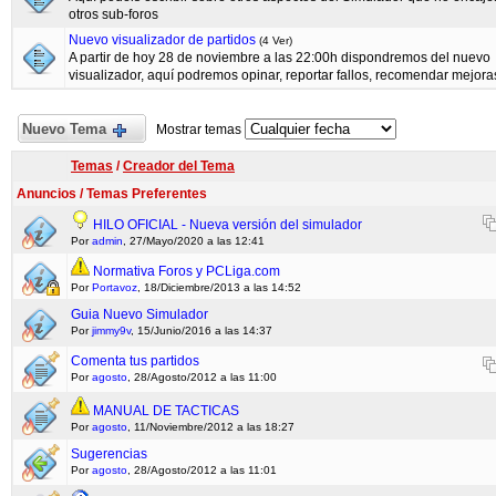
otros sub-foros
Nuevo visualizador de partidos
(4 Ver)
A partir de hoy 28 de noviembre a las 22:00h dispondremos del nuevo
visualizador, aquí podremos opinar, reportar fallos, recomendar mejoras,
Nuevo Tema
Mostrar temas
Temas
/
Creador del Tema
Anuncios / Temas Preferentes
HILO OFICIAL - Nueva versión del simulador
Por
admin
, 27/Mayo/2020 a las 12:41
Normativa Foros y PCLiga.com
Por
Portavoz
, 18/Diciembre/2013 a las 14:52
Guia Nuevo Simulador
Por
jimmy9v
, 15/Junio/2016 a las 14:37
Comenta tus partidos
Por
agosto
, 28/Agosto/2012 a las 11:00
MANUAL DE TACTICAS
Por
agosto
, 11/Noviembre/2012 a las 18:27
Sugerencias
Por
agosto
, 28/Agosto/2012 a las 11:01