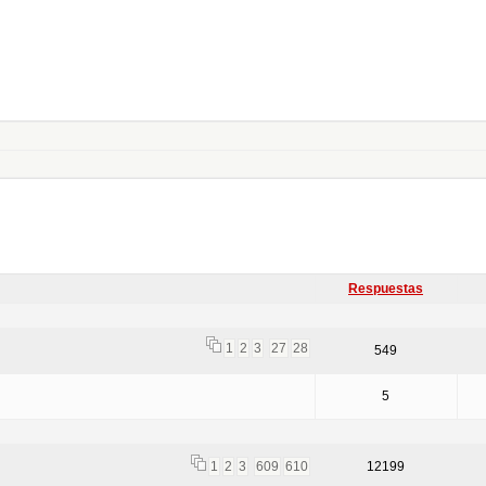
Respuestas
1
2
3
27
28
549
5
1
2
3
609
610
12199