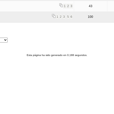
1
2
3
43
1
2
3
5
6
100
Esta página ha sido generado en 0,188 segundos.