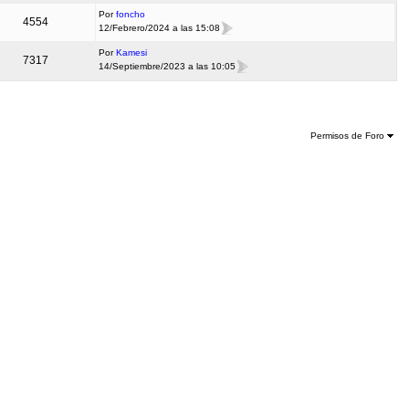
Por
foncho
4554
12/Febrero/2024 a las 15:08
Por
Kamesi
7317
14/Septiembre/2023 a las 10:05
Permisos de Foro