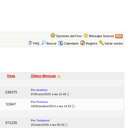
Opciones del Foro
Mensajes Nuevos
FAQ
Buscar
Calendario
Registro
Iniciar sesion
Vista
Último Mensaje
Por
sharkers
239375
07/Enero/2025 a las 11:46
Por
Portavoz
51847
18/Diciembre/2013 a las 14:52
Por
Tordabool
371235
20/Julio/2026 a las 00:24