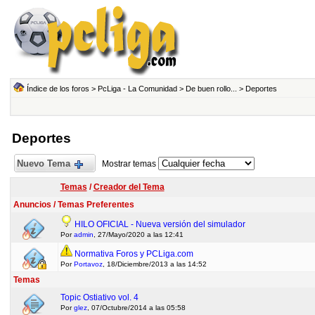
Índice de los foros
>
PcLiga - La Comunidad
>
De buen rollo...
>
Deportes
Deportes
Nuevo Tema
Mostrar temas
Temas
/
Creador del Tema
Anuncios / Temas Preferentes
HILO OFICIAL - Nueva versión del simulador
Por
admin
, 27/Mayo/2020 a las 12:41
Normativa Foros y PCLiga.com
Por
Portavoz
, 18/Diciembre/2013 a las 14:52
Temas
Topic Ostiativo vol. 4
Por
glez
, 07/Octubre/2014 a las 05:58