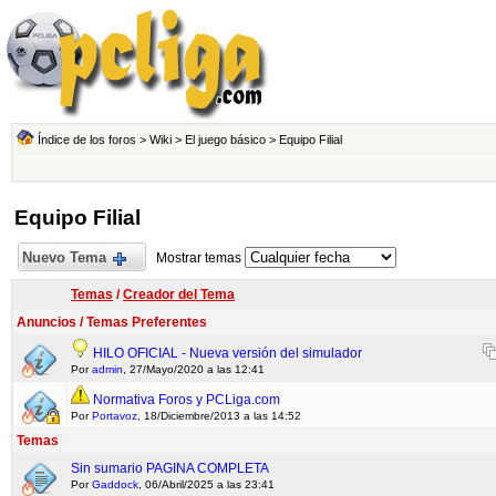
Índice de los foros
>
Wiki
>
El juego básico
>
Equipo Filial
Equipo Filial
Nuevo Tema
Mostrar temas
Temas
/
Creador del Tema
Anuncios / Temas Preferentes
HILO OFICIAL - Nueva versión del simulador
Por
admin
, 27/Mayo/2020 a las 12:41
Normativa Foros y PCLiga.com
Por
Portavoz
, 18/Diciembre/2013 a las 14:52
Temas
Sin sumario PAGINA COMPLETA
Por
Gaddock
, 06/Abril/2025 a las 23:41