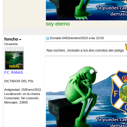
soy eterno
Enviado 04/Diciembre/2023 a las 23:53
foncho
Usuario/a
Nas noches , incluido a los dos corrutos der psliga
F.C. RANAS
DICTADOR DEL PSL
Antigüedad: 15/Enero/2011
Localización: en la charka
Conectado: Sin conexión
Mensajes: 23655