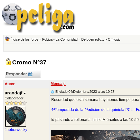
Índice de los foros
>
PcLiga - La Comunidad
>
De buen rollo...
>
Off topic
Cromo Nº37
Responder
Mensaje
Autor
Enviado 04/Diciembre/2023 a las 10:27
arandajf
Colaborador
Recordad que esta semana hay menos tiempo para re
4ªTemporada de la 4ªedición de la quiniela PCL - Fo
Id pasando a rellenarla, límite Miércoles a las 10:59
Jabberwocky