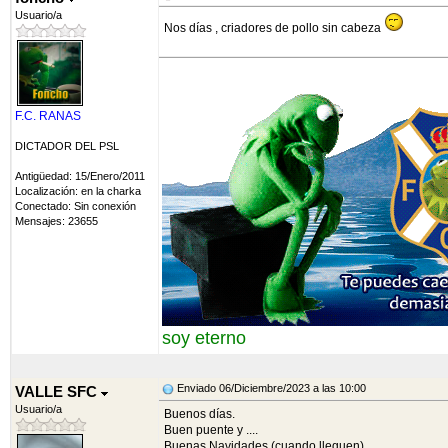
Usuario/a
Nos días , criadores de pollo sin cabeza
F.C. RANAS
DICTADOR DEL PSL
Antigüedad: 15/Enero/2011
Localización: en la charka
Conectado: Sin conexión
Mensajes: 23655
soy eterno
Enviado 06/Diciembre/2023 a las 10:00
VALLE SFC
Usuario/a
Buenos días.
Buen puente y ....
Buenas Navidades (cuando lleguen).