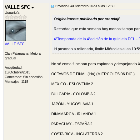
Enviado 04/Diciembre/2023 a las 12:50
VALLE SFC
Usuario/a
Originalmente publicado por arandajf
Recordad que esta semana hay menos tiempo para r
4ªTemporada de la 4ªedición de la quiniela PCL - 
VALLE SFC
Id pasando a rellenarla, límite Miércoles a las 10:
Clan Palangana. Mejora
gradual
No sé como funciona pero copiando y despejando 
Antigüedad:
13/Octubre/2013
OCTAVOS DE FINAL (Ida) (MIERCOLES 06 DIC.)
Conectado: Sin conexión
Mensajes: 1118
MEXICO - ESLOVENIA 2
BULGARIA - COLOMBIA 2
JAPÓN - YUGOSLAVIA 1
DINAMARCA - IRLANDA 1
PARAGUAY - ESPAÑA 2
COSTA RICA - INGLATERRA 2