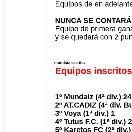
Equipos de en adelante
NUNCA SE CONTARÁ
Equipo de primera gana 
y se quedará con 2 pu
mundaiz escrito:
Equipos inscritos
1º Mundaiz (4ª div.) 2
2º AT.CADIZ (4ª div. B
3º Voya (1ª div.) 1
4º Tutus F.C. (1ª div.) 
5º Karetos FC (2ª div.