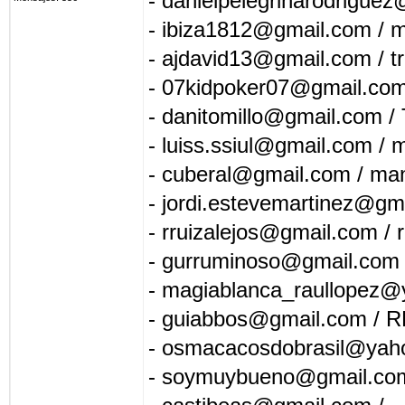
- danielpelegrinarodriguez@
- ibiza1812@gmail.com / ma
- ajdavid13@gmail.com / t
- 07kidpoker07@gmail.com
- danitomillo@gmail.com / 
- luiss.ssiul@gmail.com / m
- cuberal@gmail.com / man
- jordi.estevemartinez@g
- rruizalejos@gmail.com / 
- gurruminoso@gmail.co
- magiablanca_raullopez@y
- guiabbos@gmail.com /
- osmacacosdobrasil@yaho
- soymuybueno@gmail.c