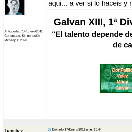
aqui... a ver si lo haceis y
Galvan XIII, 1ª D
Antigüedad: 14/Enero/2011
"El talento depende de
Conectado: Sin conexión
Mensajes: 2920
de ca
2ª Div (2), 3ªDiv, 4ªD
Enviado 17/Enero/2011 a las 13:44
Tomillo