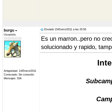
2ª Div (2), 3ªDiv, 4ªD
Enviado 15/Enero/2011 a las 20:55
burgu
Gamper(2), Homenaje Lal
Usuario/a
Es un marron..pero no creo
solucionado y rapido, tamp
Int
Antigüedad: 14/Enero/2011
Conectado: Sin conexión
Mensajes: 556
Subcamp
Cam