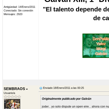
Antigüedad: 14/Enero/2011
"El talento depende de
Conectado: Sin conexión
Mensajes: 2920
de ca
2ª Div (2), 3ªDiv, 4ªD
Enviado 18/Enero/2011 a las 00:25
SEMBRAOS
Gamper(2), Homenaje Lal
Usuario/a
Originalmente publicado por Galván
joder... yo solo dispute un open eire... ahora co