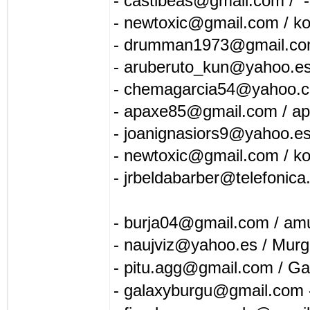
- castibeas@gmail.com /
- newtoxic@gmail.com / ko
- drumman1973@gmail.com
- aruberuto_kun@yahoo.es /
- chemagarcia54@yahoo.co
- apaxe85@gmail.com / ap
- joanignasiors9@yahoo.es
- newtoxic@gmail.com / ko
- jrbeldabarber@telefonica
- burja04@gmail.com / a
- naujviz@yahoo.es / Murg
- pitu.agg@gmail.com / Gal
- galaxyburgu@gmail.com