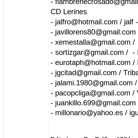
- fiambrenecrosado@gmail
CD Lerines
- jalfro@hotmail.com / jalf 
- javillorens80@gmail.com
- xemestalla@gmail.com 
- sortizgar@gmail.com / -
- eurotaph@hotmail.com / 
- jgcitad@gmail.com / Trib
- jalami.1980@gmail.com / 
- pacopcliga@gmail.com / 
- juankillo.699@gmail.com
- millonario@yahoo.es / i