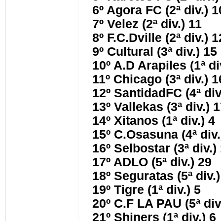
6º Agora FC (2ª div.) 
7º Velez (2ª div.) 11
8º F.C.Dville (2ª div.) 
9º Cultural (3ª div.) 15
10º A.D Arapiles (1ª di
11º Chicago (3ª div.) 
12º SantidadFC (4ª div
13º Vallekas (3ª div.) 
14º Xitanos (1ª div.) 4
15º C.Osasuna (4ª div
16º Selbostar (3ª div.)
17º ADLO (5ª div.) 29
18º Seguratas (5ª div.
19º Tigre (1ª div.) 5
20º C.F LA PAU (5ª div
21º Shiners (1ª div.) 6