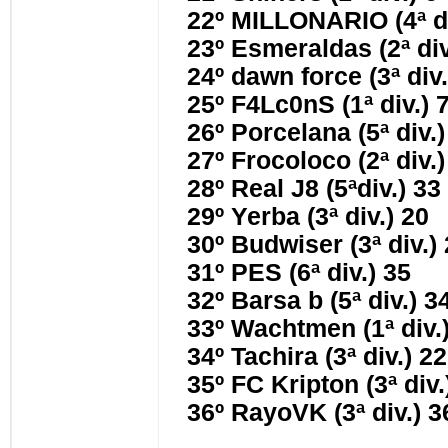
22º MILLONARIO (4ª d
23º Esmeraldas (2ª di
24º dawn force (3ª div
25º F4Lc0nS (1ª div.) 
26º Porcelana (5ª div.
27º Frocoloco (2ª div.
28º Real J8 (5ªdiv.) 3
29º Yerba (3ª div.) 20
30º Budwiser (3ª div.)
31º PES (6ª div.) 35
32º Barsa b (5ª div.) 
33º Wachtmen (1ª div.
34º Tachira (3ª div.) 2
35º FC Kripton (3ª div
36º RayoVK (3ª div.) 