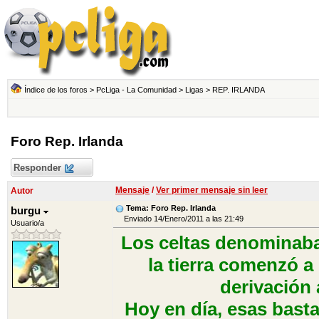
Índice de los foros
>
PcLiga - La Comunidad
>
Ligas
>
REP. IRLANDA
Foro Rep. Irlanda
Responder
Mensaje
/
Ver primer mensaje sin leer
Autor
Tema: Foro Rep. Irlanda
burgu
Enviado 14/Enero/2011 a las 21:49
Usuario/a
Los celtas denominaban
la tierra comenzó a 
derivación 
Hoy en día, esas bast