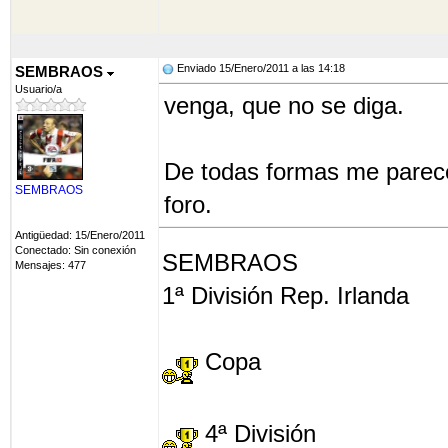
2ª Div (2), 3ªDiv, 4ªD
Enviado 15/Enero/2011 a las 14:18
SEMBRAOS
Gamper(2), Homenaje Lal
Usuario/a
venga, que no se diga.
De todas formas me parece
SEMBRAOS
foro.
Antigüedad: 15/Enero/2011
Conectado: Sin conexión
SEMBRAOS
Mensajes: 477
1ª División Rep. Irlanda
Copa
4ª División