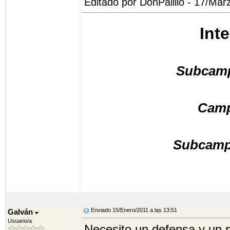
Editado por DonPalillo - 17/Mar
Int
Subcamp
Cam
Subcamp
Enviado 15/Enero/2011 a las 13:51
Galván
Usuario/a
Necesito un defensa y un 