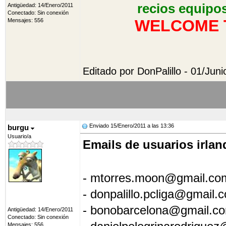
recios equipos
Antigüedad: 14/Enero/2011
Conectado: Sin conexión
WELCOME T
Mensajes: 556
Editado por DonPalillo - 01/Juni
Enviado 15/Enero/2011 a las 13:36
burgu
Usuario/a
Emails de usuarios irlan
- mtorres.moon@gmail.com
- donpalillo.pcliga@gmail.c
- bonobarcelona@gmail.co
Antigüedad: 14/Enero/2011
Conectado: Sin conexión
Mensajes: 556