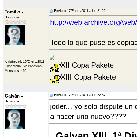
Enviado 17/Enero/2011 a las 21:22
Tomillo
Usuario/a
http://web.archive.org/web/*
Todo lo que puse es copia
Antigüedad: 15/Enero/2011
XII Copa Pakete
Conectado: Sin conexión
Mensajes: 419
XIII Copa Pakete
Enviado 17/Enero/2011 a las 22:57
Galván
Usuario/a
joder... yo solo dispute un
a hacer uno nuevo????
Galvan XIII, 1ª D