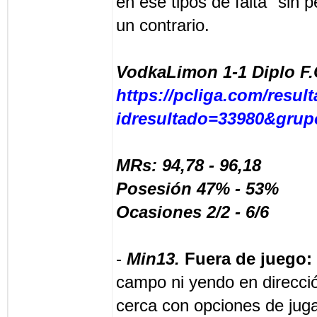
en ese tipos de falta "sin 
un contrario.
VodkaLimon 1-1 Diplo F.
https://pcliga.com/resu
idresultado=33980&gru
MRs: 94,78 - 96,18
Posesión 47% - 53%
Ocasiones 2/2 - 6/6
-
Min13.
Fuera de juego:
campo ni yendo en direcci
cerca con opciones de jugar