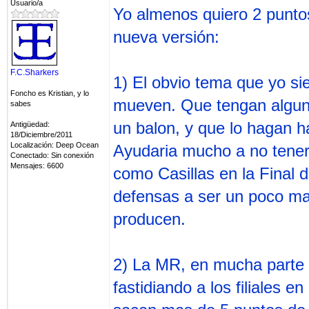
Usuario/a
Yo almenos quiero 2 puntos
nueva versión:
F.C.Sharkers
1) El obvio tema que yo s
Foncho es Kristian, y lo
mueven. Que tengan alguna
sabes
un balon, y que lo hagan h
Antigüedad:
18/Diciembre/2011
Localización: Deep Ocean
Ayudaria mucho a no tener
Conectado: Sin conexión
Mensajes: 6600
como Casillas en la Final 
defensas a ser un poco mas
producen.
2) La MR, en mucha parte y
fastidiando a los filiales 