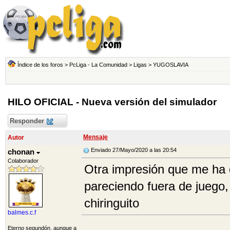
Índice de los foros
>
PcLiga - La Comunidad
>
Ligas
>
YUGOSLAVIA
HILO OFICIAL - Nueva versión del simulador
Responder
Mensaje
Autor
Enviado 27/Mayo/2020 a las 20:54
chonan
Colaborador
Otra impresión que me ha 
pareciendo fuera de juego, 
chiringuito
balmes.c.f
Eterno segundón, aunque a