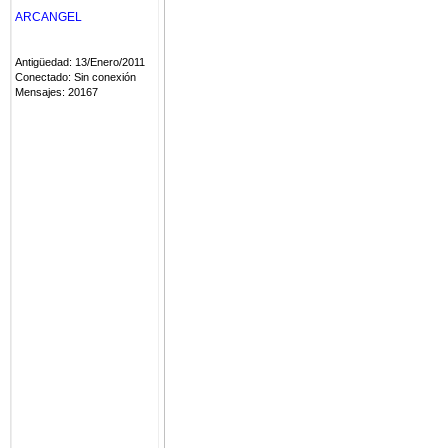
16 Superligas holandesas
ARCANGEL
10 Pepa Cup, 1 Copa Vene
Medalla Oro SuperLiga 20
Antigüedad: 13/Enero/2011
Conectado: Sin conexión
Mensajes: 20167