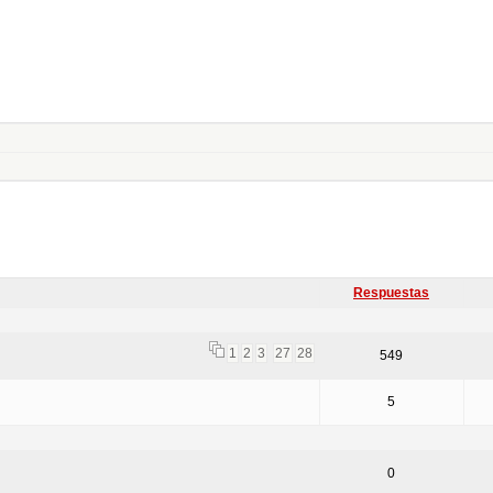
Respuestas
1
2
3
27
28
549
5
0