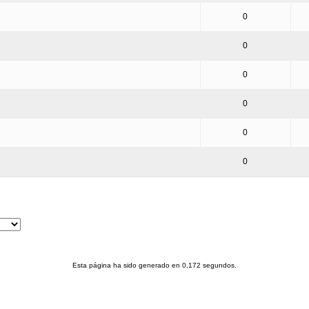
0
0
0
0
0
0
Esta página ha sido generado en 0,172 segundos.