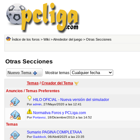
Índice de los foros
>
Wiki
>
Alrededor del juego
>
Otras Secciones
Otras Secciones
Nuevo Tema
Mostrar temas
Temas
/
Creador del Tema
Anuncios / Temas Preferentes
HILO OFICIAL - Nueva versión del simulador
Por
admin
, 27/Mayo/2020 a las 12:41
Normativa Foros y PCLiga.com
Por
Portavoz
, 18/Diciembre/2013 a las 14:52
Temas
Sumario PAGINA COMPLETAAA
Por
Gaddock
, 06/Abril/2025 a las 23:35