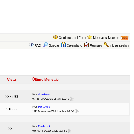
Opciones del Foro
Mensajes Nuevos
FAQ
Buscar
Calendario
Registro
Iniciar sesion
Vista
Último Mensaje
Por
sharkers
238590
07/Enero/2025 a las 11:46
Por
Portavoz
51658
18/Diciembre/2013 a las 14:52
Por
Gaddock
285
06/Abril/2025 a las 23:35