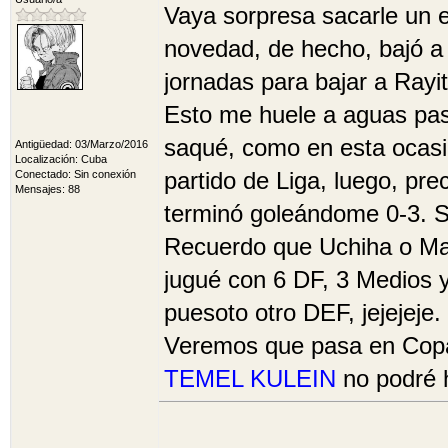
Vaya sorpresa sacarle un e
novedad, de hecho, bajó a 
jornadas para bajar a Rayit
Esto me huele a aguas pas
saqué, como en esta ocasi
Antigüedad: 03/Marzo/2016
Localización: Cuba
partido de Liga, luego, pr
Conectado: Sin conexión
Mensajes: 88
terminó goleándome 0-3. Se
Recuerdo que Uchiha o Mat
jugué con 6 DF, 3 Medios y
puesoto otro DEF, jejejeje.
Veremos que pasa en Copa 
TEMEL KULEIN
no podré 