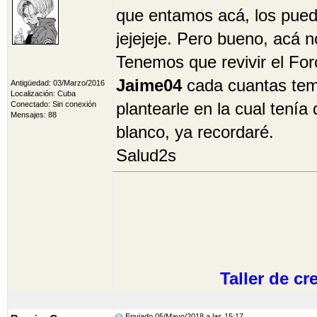
que entamos acá, los pued
jejejeje. Pero bueno, acá n
Tenemos que revivir el Fo
Jaime04
cada cuantas tem
Antigüedad: 03/Marzo/2016
Localización: Cuba
plantearle en la cual ten
Conectado: Sin conexión
Mensajes: 88
blanco, ya recordaré.
Salud2s
Taller de c
Enviado 05/Mayo/2018 a las 15:17