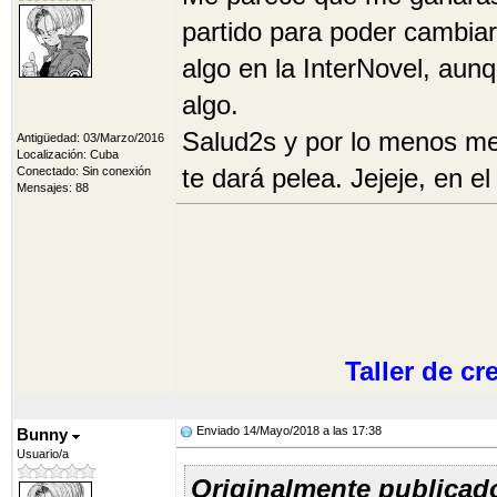
partido para poder cambiar 
algo en la InterNovel, aun
algo.
Salud2s y por lo menos me
Antigüedad: 03/Marzo/2016
Localización: Cuba
te dará pelea. Jejeje, en e
Conectado: Sin conexión
Mensajes: 88
Taller de c
Enviado 14/Mayo/2018 a las 17:38
Bunny
Usuario/a
Originalmente publicad