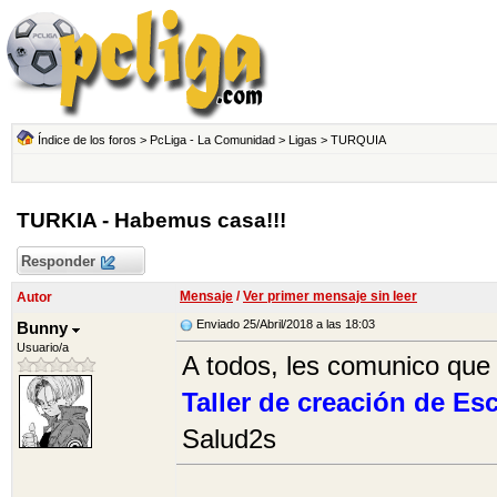
Índice de los foros
>
PcLiga - La Comunidad
>
Ligas
>
TURQUIA
TURKIA - Habemus casa!!!
Responder
Mensaje
/
Ver primer mensaje sin leer
Autor
Enviado 25/Abril/2018 a las 18:03
Bunny
Usuario/a
A todos, les comunico que
Taller de creación de E
Salud2s