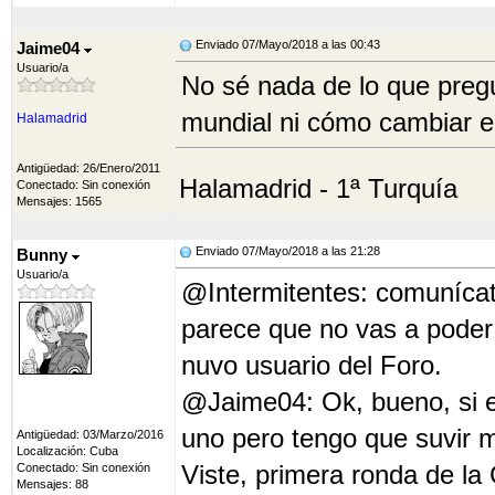
Enviado 07/Mayo/2018 a las 00:43
Jaime04
Usuario/a
No sé nada de lo que pregu
mundial ni cómo cambiar el
Halamadrid
Antigüedad: 26/Enero/2011
Halamadrid - 1ª Turquía
Conectado: Sin conexión
Mensajes: 1565
Enviado 07/Mayo/2018 a las 21:28
Bunny
Usuario/a
@Intermitentes: comunícat
parece que no vas a poder 
nuvo usuario del Foro.
@Jaime04: Ok, bueno, si es
uno pero tengo que suvir mi
Antigüedad: 03/Marzo/2016
Localización: Cuba
Viste, primera ronda de la
Conectado: Sin conexión
Mensajes: 88