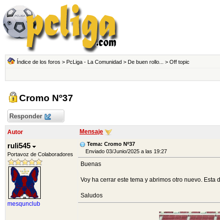
Índice de los foros
>
PcLiga - La Comunidad
>
De buen rollo...
>
Off topic
Cromo Nº37
Responder
Mensaje
Autor
Tema: Cromo Nº37
ruli545
Enviado 03/Junio/2025 a las 19:27
Portavoz de Colaboradores
Buenas
Voy ha cerrar este tema y abrimos otro nuevo. Esta 
Saludos
mesqunclub