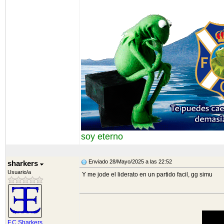
soy eterno
Enviado 28/Mayo/2025 a las 22:52
sharkers
Usuario/a
Y me jode el liderato en un partido facil, gg simu
F.C.Sharkers