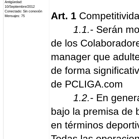
Antigüedad:
10/Septiembre/2012
Conectado: Sin conexión
Art. 1
Competitivid
Mensajes: 75
1.1.-
Serán mot
de los Colaborador
manager que adulte
de forma significati
de PCLIGA.com
1.2.-
En genera
bajo la premisa de 
en términos deporti
Todas las operacio