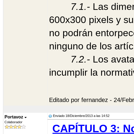
7
.1.-
Las dimen
600x300 pixels y s
no podrán entorpecer
ninguno de los artí
7
.2.-
Los avata
incumplir la normati
Editado por fernandez - 24/Feb
Enviado 18/Diciembre/2013 a las 14:52
Portavoz
Colaborador
CAPÍTULO 3: No