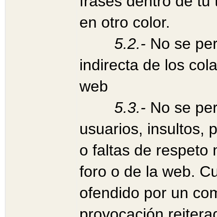
frases dentro de tu
en otro color.
5
.2.-
No se per
indirecta de los col
web
5
.3.-
No se perm
usuarios, insultos,
o faltas de respeto
foro o de la web. C
ofendido por un com
provocación reiterad