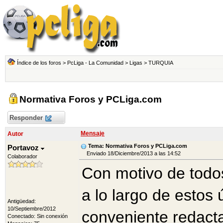
Índice de los foros
>
PcLiga - La Comunidad
>
Ligas
>
TURQUIA
Normativa Foros y PCLiga.com
Responder
Mensaje
Autor
Tema: Normativa Foros y PCLiga.com
Portavoz
Enviado 18/Diciembre/2013 a las 14:52
Colaborador
Con motivo de todo
a lo largo de estos
Antigüedad:
10/Septiembre/2012
conveniente redacta
Conectado: Sin conexión