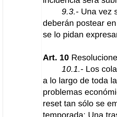
incidencia será subi
9.3.-
Una vez s
deberán postear en 
se lo pidan expres
Art. 10
Resolucion
10.1.-
Los cola
a lo largo de toda 
problemas económic
reset tan sólo se e
temporada: Una tras 