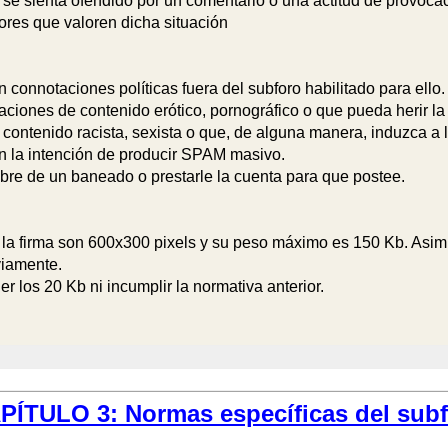
 se sienta ofendido por un comentario o una actitud de provocaci
ores que valoren dicha situación
 connotaciones políticas fuera del subforo habilitado para ello
aciones de contenido erótico, pornográfico o que pueda herir la
contenido racista, sexista o que, de alguna manera, induzca a l
 la intención de producir SPAM masivo.
re de un baneado o prestarle la cuenta para que postee.
 firma son 600x300 pixels y su peso máximo es 150 Kb. Asimismo
viamente.
 los 20 Kb ni incumplir la normativa anterior.
PÍTULO 3: Normas específicas del subf