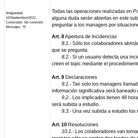
Todas las operaciones realizadas en Pc
Antigüedad:
alguna duda serán abiertas en este subf
10/Septiembre/2012
Conectado: Sin conexión
preguntar a los managers por situacione
Mensajes: 75
Art. 8
Apertura de Incidencias
8.1.-
Sólo los colaboradores abrirán
que se pregunta.
8.2.-
Si un usuario detecta una inci
creen el topic mediante el procedimient
Art. 9
Declaraciones
9.1.-
Tan solo los managers llamado
información significativa será baneado
9.2.-
Los implicados tienen 48 hora
será subida a estudio.
9.3.-
Una vez subida a estudio los
Art. 10
Resoluciones
10.1.-
Los colaboradores van tomand