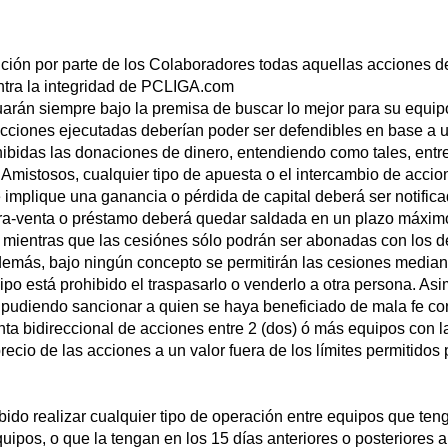
ción por parte de los Colaboradores todas aquellas acciones d
contra la integridad de PCLIGA.com
arán siempre bajo la premisa de buscar lo mejor para su equipo
ciones ejecutadas deberían poder ser defendibles en base a un
idas las donaciones de dinero, entendiendo como tales, entre o
Amistosos, cualquier tipo de apuesta o el intercambio de accion
implique una ganancia o pérdida de capital deberá ser notific
a-venta o préstamo deberá quedar saldada en un plazo máximo
 mientras que las cesiónes sólo podrán ser abonadas con los de
demás, bajo ningún concepto se permitirán las cesiones median
o está prohibido el traspasarlo o venderlo a otra persona. As
 pudiendo sancionar a quien se haya beneficiado de mala fe co
a bidireccional de acciones entre 2 (dos) ó más equipos con l
ecio de las acciones a un valor fuera de los límites permitidos 
o realizar cualquier tipo de operación entre equipos que tengan
quipos, o que la tengan en los 15 días anteriores o posteriores