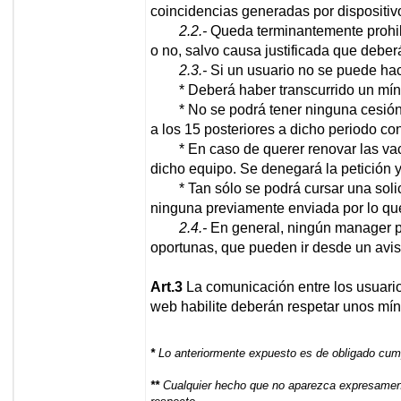
coincidencias generadas por dispositivo
2.2.-
Queda terminantemente prohibi
o no, salvo causa justificada que debe
2.3.-
Si un usuario no se puede hace
* Deberá haber transcurrido un mí
* No se podrá tener ninguna cesión
a los 15 posteriores a dicho periodo co
* En caso de querer renovar las va
dicho equipo. Se denegará la petición y
* Tan sólo se podrá cursar una sol
ninguna previamente enviada por lo qu
2.4.-
En general, ningún manager po
oportunas, que pueden ir desde un aviso
Art.3
La comunicación entre los usuarios
web habilite deberán respetar unos mín
*
Lo anteriormente expuesto es de obligado cum
**
Cualquier hecho que no aparezca expresamente 