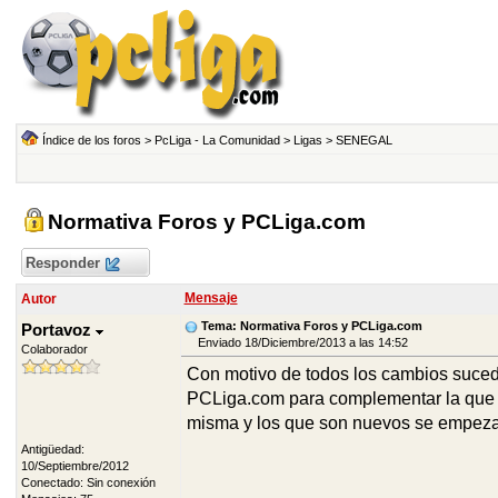
Índice de los foros
>
PcLiga - La Comunidad
>
Ligas
>
SENEGAL
Normativa Foros y PCLiga.com
Responder
Mensaje
Autor
Tema: Normativa Foros y PCLiga.com
Portavoz
Enviado 18/Diciembre/2013 a las 14:52
Colaborador
Con motivo de todos los cambios sucedi
PCLiga.com para complementar la que ha
misma y los que son nuevos se empeza
Antigüedad:
10/Septiembre/2012
Conectado: Sin conexión