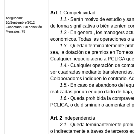
Art. 1
Competitividad
Antigüedad:
1.1.-
Serán motivo de estudio y san
10/Septiembre/2012
de forma significativa o bién atenten 
Conectado: Sin conexión
Mensajes: 75
1.2.-
En general, los managers actu
económicos. Todas las operaciones o ac
1.3.-
Quedan terminantemente prohib
sea, la dotación de premios en Torneos 
Cualquier negocio ajeno a PCLIGA que 
1.4.-
Cualquier operación de compr
ser cuadradas mediante transferencias,
Colaboradores indiquen lo contrario. A
1.5.-
En caso de abandono del equip
realizadas por un equipo dado de baja,
1.6.-
Queda prohibida la compravent
PCLIGA, o de disminuir o aumentar el pr
Art. 2
Independencia
2.1.-
Queda terminantemente prohibid
o indirectamente a traves de terceros e