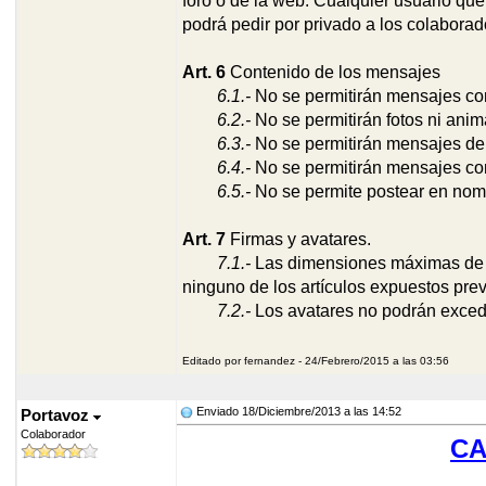
foro o de la web. Cualquier usuario que
podrá pedir por privado a los colaborad
Art. 6
Contenido de los mensajes
6.1.-
No se permitirán mensajes con
6
.2.-
No se permitirán fotos ni anim
6.3.-
No se permitirán mensajes de 
6.4.-
No se permitirán mensajes con
6.5.-
No se permite postear en nomb
Art. 7
Firmas y avatares.
7
.1.-
Las dimensiones máximas de la
ninguno de los artículos expuestos pre
7
.2.-
Los avatares no podrán exceder
Editado por fernandez - 24/Febrero/2015 a las 03:56
Enviado 18/Diciembre/2013 a las 14:52
Portavoz
Colaborador
CA