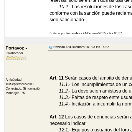
reset tan sólo se emiten dos tandas de s
10.2.-
Las resoluciones de los caso
conforme con la sanción puede reclamar
sido sancionado.
Editado por fernandez - 24/Febrero/2015 a las 03:57
Enviado 18/Diciembre/2013 a las 14:52
Portavoz
Colaborador
Art. 11
Serán casos del ámbito de denu
Antigüedad:
11.1.-
Los incumplimientos de un c
10/Septiembre/2012
Conectado: Sin conexión
11.2.-
La devolución amistosa de un
Mensajes: 75
11.3.-
Faltas de respeto entre usuar
11.4.-
Incitación a incumplir la n
Art. 12
Los casos de denuncias serán ab
necesario indicar:
12.1.-
Equipos o usuarios del foro 