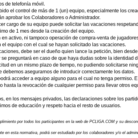
s de telefonía móvil.
do el control de más de 1 (un) equipo, especialmente los cread
rán aprobar los Colaboradores o Administrador.
r cargo de su equipo puede solicitar las vacaciones respetando
nimo de 1 mes desde la creación del equipo.
 en activo, ni tampoco operación de compra-venta de jugadores
n el equipo con el cual se hayan solicitado las vacaciones.
caciones, debe ser el dueño quien lance la petición, bien desde
 se preguntará en caso de que haya dudas sobre la identidad de
icitud en un mismo plazo de tiempo, no pudiendo solicitarse ni
e debemos asegurarnos de introducir correctamente los datos.
drá acceder a equipo alguno para el cual no tenga permiso. En
 hasta la revocación de cualquier permiso para llevar otros eq
, en los mensajes privados, las declaraciones sobre los partido
imos de educación y respeto hacia el resto de usuarios.
plimiento por todos los participantes en la web de PCLIGA.COM y su descon
en esta normativa, podrá ser estudiado por los colaboradores y/o el admini