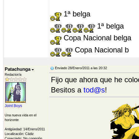
1ª belga
1ª belga
Copa Nacional belga
Copa Nacional b
Enviado 28/Enero/2011 a las 20:32
Patachunga
Redactor/a
Fijo que ahora que he col
Besitos a
tod@s
!
Joint Boys
Una nueva vida en el
horizonte
Antigüedad: 14/Enero/2011
Localización: Cádiz
Conectado: Sin conexión