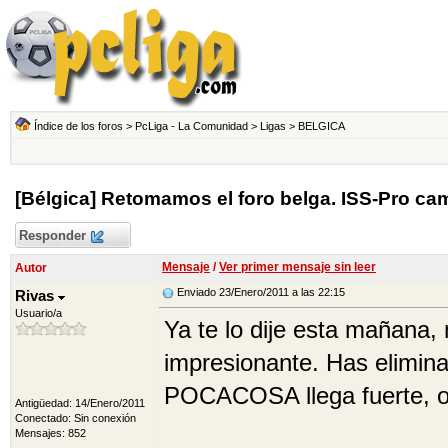
Índice de los foros
>
PcLiga - La Comunidad
>
Ligas
>
BELGICA
[Bélgica] Retomamos el foro belga. ISS-Pro c
Responder
Mensaje
/
Ver primer mensaje sin leer
Autor
Enviado 23/Enero/2011 a las 22:15
Rivas
Usuario/a
Ya te lo dije esta mañana,
impresionante. Has eliminad
POCACOSA llega fuerte, o 
Antigüedad: 14/Enero/2011
Conectado: Sin conexión
Mensajes: 852