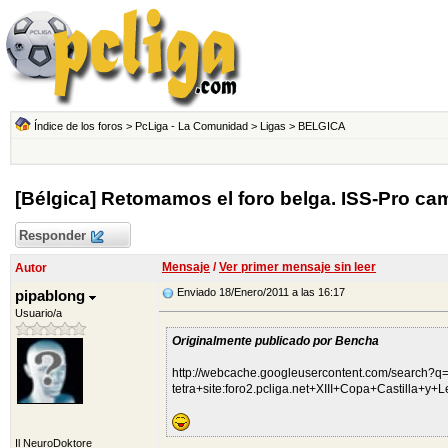
Índice de los foros
>
PcLiga - La Comunidad
>
Ligas
>
BELGICA
[Bélgica] Retomamos el foro belga. ISS-Pro c
Responder
Mensaje
/
Ver primer mensaje sin leer
Autor
Enviado 18/Enero/2011 a las 16:17
pipablong
Usuario/a
Originalmente publicado por Bencha
http://webcache.googleusercontent.com/search?q
tetra+site:foro2.pcliga.net+XIII+Copa+Castilla
Il NeuroDoktore