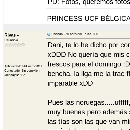
PD: Fotos, queremos fotos 
PRINCESS UCF BÉLGIC
Enviado 22/Enero/2011 a las 11:01
Rivas
Usuario/a
Dani, te lo he dicho por c
xDDD No quería que mis cr
frescos para el domingo :D
Antigüedad: 14/Enero/2011
Conectado: Sin conexión
bencha, la liga me la trae 
Mensajes: 852
imparable xDD
Pues las noruegas.....ufff
muy buenas pero además so
las tías son las que van m