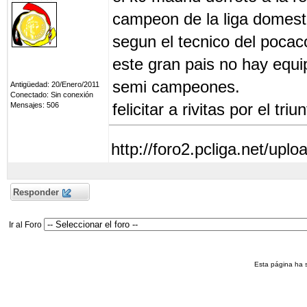
campeon de la liga domest
segun el tecnico del poca
este gran pais no hay equ
semi campeones.
Antigüedad: 20/Enero/2011
Conectado: Sin conexión
felicitar a rivitas por el tr
Mensajes: 506
http://foro2.pcliga.net/uplo
Responder
Ir al Foro
Esta página ha 