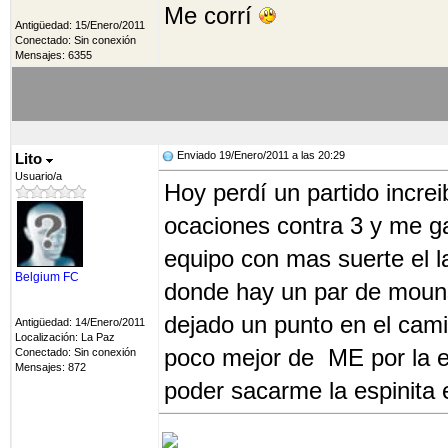
Me corrí
Antigüedad: 15/Enero/2011
Conectado: Sin conexión
Mensajes: 6355
Enviado 19/Enero/2011 a las 20:29
Lito
Usuario/a
Hoy perdí un partido increib
ocaciones contra 3 y me g
equipo con mas suerte el la 
Belgium FC
donde hay un par de mouns
dejado un punto en el ca
Antigüedad: 14/Enero/2011
Localización: La Paz
poco mejor de ME por la e
Conectado: Sin conexión
Mensajes: 872
poder sacarme la espinita e