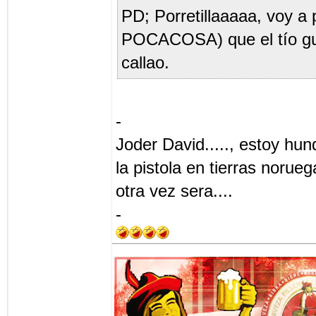
PD; Porretillaaaaa, voy a p
POCACOSA) que el tío guar
callao.
-
Joder David....., estoy hun
la pistola en tierras norueg
otra vez sera....
-