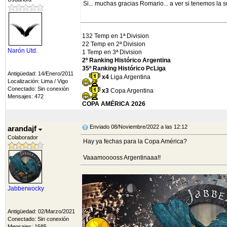
Si... muchas gracias Romario... a ver si tenemos la 
132 Temp en 1ª Division
22 Temp en 2ª Division
Narón Utd.
1 Temp en 3ª Division
2º Ranking Histórico Argentina
35º Ranking Histórico PcLiga
Antigüedad: 14/Enero/2011
x4
Liga Argentina
Localización: Lima / Vigo
Conectado: Sin conexión
x3
Copa Argentina
Mensajes: 472
COPA AMÉRICA 2026
Enviado 08/Noviembre/2022 a las 12:12
arandajf
Colaborador
Hay ya fechas para la Copa América?
Vaaamooooss Argentinaaa!!
Jabberwocky
Antigüedad: 02/Marzo/2021
Conectado: Sin conexión
Mensajes: 1585