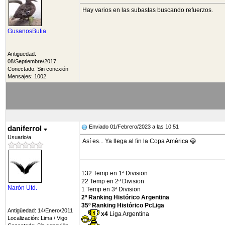
Hay varios en las subastas buscando refuerzos.
GusanosButia
Antigüedad:
08/Septiembre/2017
Conectado: Sin conexión
Mensajes: 1002
Enviado 01/Febrero/2023 a las 10:51
daniferrol
Usuario/a
Así es... Ya llega al fin la Copa América 😃
132 Temp en 1ª Division
22 Temp en 2ª Division
Narón Utd.
1 Temp en 3ª Division
2º Ranking Histórico Argentina
35º Ranking Histórico PcLiga
Antigüedad: 14/Enero/2011
x4
Liga Argentina
Localización: Lima / Vigo