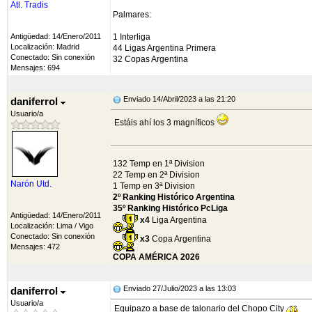
Atl. Tradis
Palmares:
Antigüedad: 14/Enero/2011
1 Interliga
Localización: Madrid
44 Ligas Argentina Primera
Conectado: Sin conexión
32 Copas Argentina
Mensajes: 694
Enviado 14/Abril/2023 a las 21:20
daniferrol
Usuario/a
Estáis ahí los 3 magníficos
132 Temp en 1ª Division
22 Temp en 2ª Division
Narón Utd.
1 Temp en 3ª Division
2º Ranking Histórico Argentina
35º Ranking Histórico PcLiga
Antigüedad: 14/Enero/2011
x4
Liga Argentina
Localización: Lima / Vigo
Conectado: Sin conexión
x3
Copa Argentina
Mensajes: 472
COPA AMÉRICA 2026
Enviado 27/Julio/2023 a las 13:03
daniferrol
Usuario/a
Equipazo a base de talonario del Chopo City