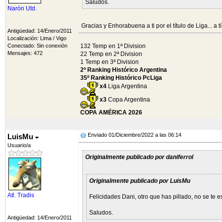
Saludos.
Narón Utd.
Gracias y Enhorabuena a ti por el título de Liga... a t
Antigüedad: 14/Enero/2011
Localización: Lima / Vigo
Conectado: Sin conexión
132 Temp en 1ª Division
Mensajes: 472
22 Temp en 2ª Division
1 Temp en 3ª Division
2º Ranking Histórico Argentina
35º Ranking Histórico PcLiga
x4
Liga Argentina
x3
Copa Argentina
COPA AMÉRICA 2026
Enviado 01/Diciembre/2022 a las 06:14
LuisMu
Usuario/a
Originalmente publicado por daniferrol
Originalmente publicado por LuisMu
Atl. Tradis
Felicidades Dani, otro que has pillado, no se te 
Saludos.
Antigüedad: 14/Enero/2011