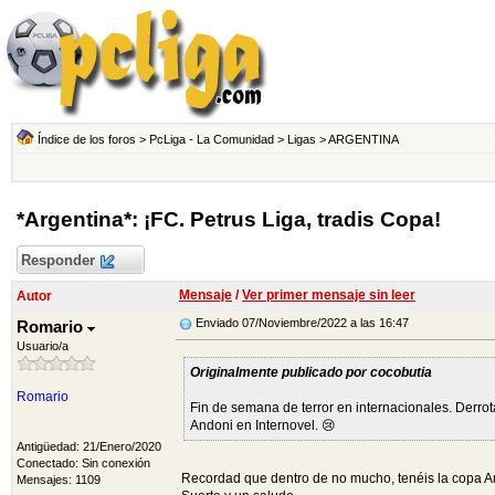
Índice de los foros
>
PcLiga - La Comunidad
>
Ligas
>
ARGENTINA
*Argentina*: ¡FC. Petrus Liga, tradis Copa!
Responder
Mensaje
/
Ver primer mensaje sin leer
Autor
Enviado 07/Noviembre/2022 a las 16:47
Romario
Usuario/a
Originalmente publicado por cocobutia
Romario
Fin de semana de terror en internacionales. Derrot
Andoni en Internovel. 😢
Antigüedad: 21/Enero/2020
Conectado: Sin conexión
Recordad que dentro de no mucho, tenéis la copa Am
Mensajes: 1109