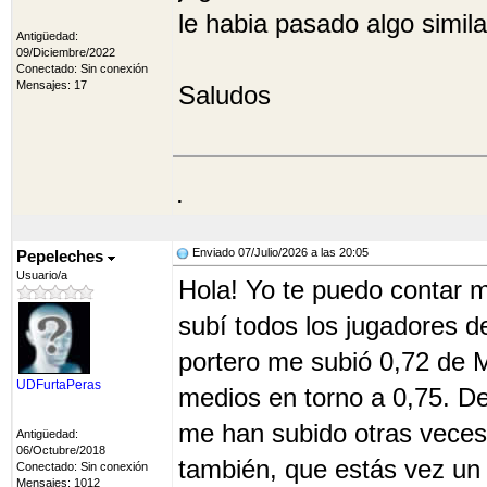
le habia pasado algo simila
Antigüedad:
09/Diciembre/2022
Conectado: Sin conexión
Mensajes: 17
Saludos
.
Enviado 07/Julio/2026 a las 20:05
Pepeleches
Usuario/a
Hola! Yo te puedo contar mi
subí todos los jugadores de
portero me subió 0,72 de M
UDFurtaPeras
medios en torno a 0,75. D
me han subido otras veces
Antigüedad:
06/Octubre/2018
también, que estás vez un 
Conectado: Sin conexión
Mensajes: 1012