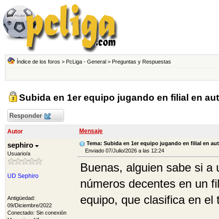
Índice de los foros
>
PcLiga - General
>
Preguntas y Respuestas
Subida en 1er equipo jugando en filial en au
Responder
Mensaje
Autor
Tema: Subida en 1er equipo jugando en filial en au
sephiro
Enviado 07/Julio/2026 a las 12:24
Usuario/a
Buenas, alguien sabe si a 
UD Sephiro
números decentes en un fil
equipo, que clasifica en el
Antigüedad:
09/Diciembre/2022
Conectado: Sin conexión