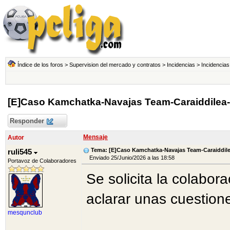
Índice de los foros
>
Supervision del mercado y contratos
>
Incidencias
>
Incidencias
[E]Caso Kamchatka-Navajas Team-Caraiddilea
Responder
Mensaje
Autor
Tema: [E]Caso Kamchatka-Navajas Team-Caraiddil
ruli545
Enviado 25/Junio/2026 a las 18:58
Portavoz de Colaboradores
Se solicita la colabor
aclarar unas cuestion
mesqunclub