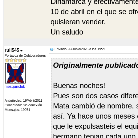
Dinamarca y efectivamente
10 de abril en el que se o
quisieran vender.
Un saludo
Enviado 26/Junio/2026 a las 19:21
ruli545
Portavoz de Colaboradores
Originalmente publicad
Buenas noches!
mesqunclub
Pues son dos casos difere
Antigüedad: 19/Abril/2011
Mata cambió de nombre, s
Conectado: Sin conexión
Mensajes: 19071
así. Ya hace unos meses d
que le expulsasteis el equ
hermano tenian cada uno 