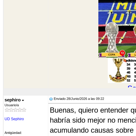
So
Enviado 28/Junio/2026 a las 09:22
sephiro
Usuario/a
Buenas, quiero entender qu
habría sido mejor no menc
UD Sephiro
acumulando causas sobre
Antigüedad: