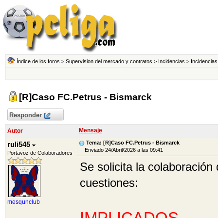
Índice de los foros
>
Supervision del mercado y contratos
>
Incidencias
>
Incidencias
[R]Caso FC.Petrus - Bismarck
Responder
Mensaje
Autor
Tema: [R]Caso FC.Petrus - Bismarck
ruli545
Enviado 24/Abril/2026 a las 09:41
Portavoz de Colaboradores
Se solicita la colaboració
cuestiones:
mesqunclub
IMPLICADOS