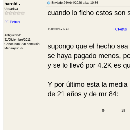
Enviado 24/Abril/2026 a las 10:56
harold
Usuario/a
cuando lo ficho estos son 
FC.Petrus
11/02/2026 - 12:41
FC.Petrus
Antigüedad:
31/Diciembre/2011
Conectado: Sin conexión
supongo que el hecho sea 
Mensajes: 92
se haya pagado menos, per
y se lo llevó por 4.2K es 
Y por último esta la media
de 21 años y de mr 84:
84
28