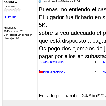
Enviado 24/Abril/2026 a las 10:54
harold
Usuario/a
Buenas. no entiendo el ca
El jugador fue fichado en 
FC.Petrus
5K.
Antigüedad:
sobre si veo adecuado el p
31/Diciembre/2011
Conectado: Sin conexión
Mensajes: 92
que está dispuesto a pagar
Os pego dos ejemplos de j
pagar por ellos en subasta
DORIAN TOORSTRA
CD
Ti
MATÍAS FERRADA
EI
F.
Editado por harold - 24/Abril/20