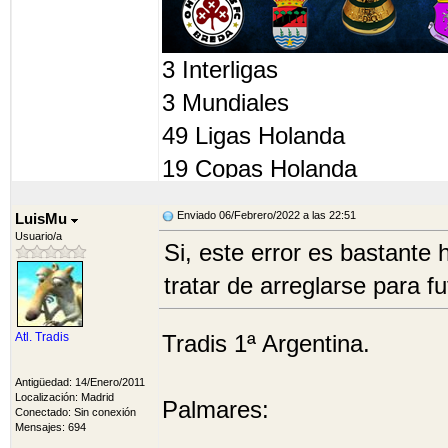
3 Interligas
3 Mundiales
49 Ligas Holanda
19 Copas Holanda
32 Flecha Cup
Enviado 06/Febrero/2022 a las 22:51
LuisMu
31 Supercopas holandesas
Usuario/a
Si, este error es bastante 
16 Superligas holandesas
tratar de arreglarse para f
10 Pepa Cup, 1 Copa Vene
Medalla Oro SuperLiga 20
Atl. Tradis
Tradis 1ª Argentina.
Antigüedad: 14/Enero/2011
Localización: Madrid
Palmares:
Conectado: Sin conexión
Mensajes: 694