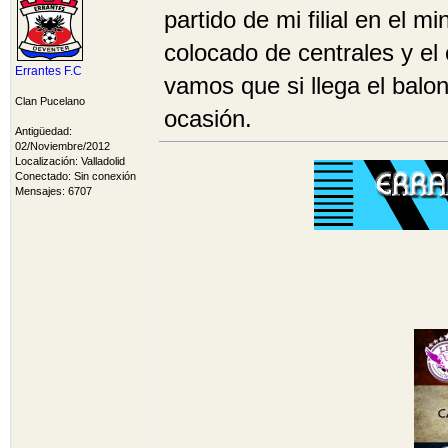
16 Superligas holandesas
partido de mi filial en el 
10 Pepa Cup, 1 Copa Vene
colocado de centrales y el
Medalla Oro SuperLiga 20
Errantes F.C
vamos que si llega el balo
Clan Pucelano
ocasión.
Antigüedad:
02/Noviembre/2012
Localización: Valladolid
Conectado: Sin conexión
Mensajes: 6707