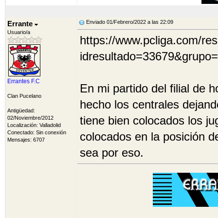
Enviado 01/Febrero/2022 a las 22:09
Errante
Usuario/a
https://www.pcliga.com/re
idresultado=33679&grupo
Errantes F.C
En mi partido del filial de h
Clan Pucelano
hecho los centrales dejando
Antigüedad:
tiene bien colocados los ju
02/Noviembre/2012
Localización: Valladolid
Conectado: Sin conexión
colocados en la posición d
Mensajes: 6707
sea por eso.