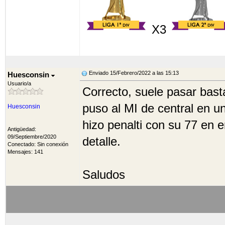
X3
Enviado 15/Febrero/2022 a las 15:13
Huesconsin
Usuario/a
Correcto, suele pasar bast
puso al MI de central en una
Huesconsin
hizo penalti con su 77 en 
Antigüedad:
09/Septiembre/2020
detalle.
Conectado: Sin conexión
Mensajes: 141
Saludos