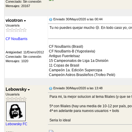
Conectado: Sin conexión
Mensajes: 20167
Enviado 30/Mayo/2020 a las 00:44
vicotron
Usuario/a
Tu no puedes quejar mucho 😒. En todo caso yo, creo
CF NouBarris
CF NouBarris (Brasil)
CF NouBarris-B (Yugoslavia)
Antigüedad: 11/Enero/2012
Antiguo Fuentelsaz
Conectado: Sin conexión
15 Campeonatos de Liga 1a División
Mensajes: 1020
11 Copas de Brasil
Campeón 1a. Edición Supercopa
Campeón Astros Brasileños (Trofeo Pelé)
Enviado 30/Mayo/2020 a las 13:48
Lebowsky
Usuario/a
Para mi, la mejor solucion al tema filiales (y que se
5ª con filiales (hay una media de 10-12 por país, po
4ª en adelante para nuevos usuarios + bots
Seria lo ideal
Lebowsky FC