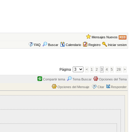
Mensajes Nuevos
FAQ
Buscar
Calendario
Registro
Iniciar sesion
Página
<
1
2
3
4
5
28
>
Compartir tema
Tema Buscar
Opciones del Tema
Opciones del Mensaje
Citar
Responder