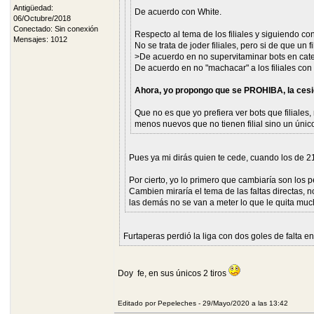
Antigüedad:
De acuerdo con White.
06/Octubre/2018
Conectado: Sin conexión
Respecto al tema de los filiales y siguiendo c
Mensajes: 1012
No se trata de joder filiales, pero si de que un fi
>De acuerdo en no supervitaminar bots en categ
De acuerdo en no "machacar" a los filiales con
Ahora, yo propongo que se PROHIBA, la cesió
Que no es que yo prefiera ver bots que filiale
menos nuevos que no tienen filial sino un único
Pues ya mi dirás quien te cede, cuando los de 21 
Por cierto, yo lo primero que cambiaría son los 
Cambien miraría el tema de las faltas directas, n
las demás no se van a meter lo que le quita mu
Furtaperas perdió la liga con dos goles de falta en
Doy fe, en sus únicos 2 tiros
Editado por Pepeleches - 29/Mayo/2020 a las 13:42