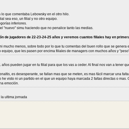
on lo que comentaba Lebowsky en el otro hilo.
lial sea eso, un filial y no otro equipo.
orías inferiores.
 el "nuevo" simu haciendo que no penalice tanto las medias.
n de jugadores de 22-23-24-25 años y veremos cuantos filiales hay en primera
s, ni mucho menos, sobre todo por lo que tu comentas del buen rollo que se genera 
 equipo, que les pasen por encima filiales de managers con muchos años y "peso" en
años pueden jugar en tu filial para que los vas a ceder. Al final nos van a tener q
penaltis, es desesperante, se fallan mas que se meten, es mas fácil marcar una fal
o he visto ni un partido en el que un equipo haya marcada 2 faltas directas o mas. 
cha emoción.
 la ultima jornada