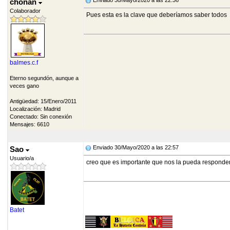
Enviado 30/Mayo/2020 a las 22:36
chonan
Colaborador
Pues esta es la clave que deberíamos saber todos
balmes.c.f
Eterno segundón, aunque a
veces gano
Antigüedad: 15/Enero/2011
Localización: Madrid
Conectado: Sin conexión
Mensajes: 6610
Enviado 30/Mayo/2020 a las 22:57
Sao
Usuario/a
creo que es importante que nos la pueda responder 
Batet