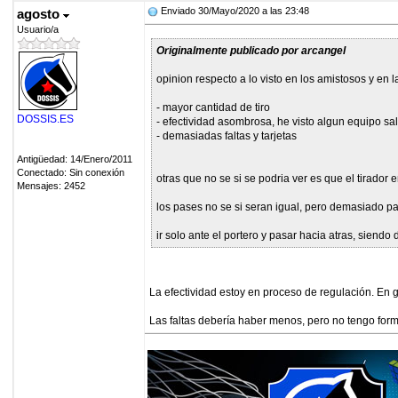
Enviado 30/Mayo/2020 a las 23:48
agosto
Usuario/a
Originalmente publicado por arcangel
opinion respecto a lo visto en los amistosos y en l
- mayor cantidad de tiro
DOSSIS.ES
- efectividad asombrosa, he visto algun equipo salir
- demasiadas faltas y tarjetas
Antigüedad: 14/Enero/2011
Conectado: Sin conexión
otras que no se si se podria ver es que el tirador
Mensajes: 2452
los pases no se si seran igual, pero demasiado p
ir solo ante el portero y pasar hacia atras, siend
La efectividad estoy en proceso de regulación. En g
Las faltas debería haber menos, pero no tengo forma 