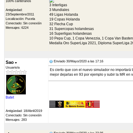
100% canteranos
3 Interligas
3 Mundiales
Antigüedad:
23/Septiembre/2011
49 Ligas Holanda
Localización: Pucela
19 Copas Holanda
Conectado: Sin conexión
32 Flecha Cup
Mensajes: 6224
31 Supercopas holandesas
16 Superligas holandesas
10 Pepa Cup, 1 Copa Venezzia, 1 Copa Van Basten
Medalla Oro SuperLiga 2021, Diploma SuperLiga 2
Enviado 30/Mayo/2020 a las 17:16
Sao
Usuario/a
Es cierto que con el nuevo simulador no importará 
mejor dejarlas en 93 por ejemplo y subir la MR en 
Batet
Antigüedad: 18/Abril/2019
Conectado: Sin conexión
Mensajes: 283